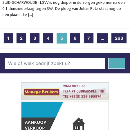
ZUID-SCHARWOUDE - LSVV is nog dieper in de zorgen gekomen na een
0-1 thuisnederlaag tegen SVA. De ploeg van Johan Rutz staat nog op
een plaats die [...]
1
2
3
4
5
(current)
6
7
...
263