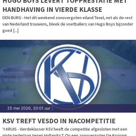
HUGO BOYS LEVERT TOPPRESTATIE MET
HANDHAVING IN VIERDE KLASSE
DEN BURG - Het dit weekend zonovergoten eiland Texel, net als de rest
van Nederland trouwens, bleek de voetballers van Hugo Boys bijzonder
goed [...]
25 mei 2026, 20:01 uur
|
KSV TREFT VESDO IN NACOMPETITIE
't KRUIS - Vierdeklasser KSV heeft de competitie afgesloten met een
nipte nederlaag tegen Hollandia T. Op een zonovergoten De Kruising