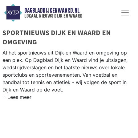
DAGBLADDIJKENWAARD.NL
lokaal nieuws dijk en waard
SPORTNIEUWS DIJK EN WAARD EN
OMGEVING
Al het sportnieuws uit Dijk en Waard en omgeving op
een plek. Op Dagblad Dijk en Waard vind je uitslagen,
wedstrijdverslagen en het laatste nieuws over lokale
sportclubs en sportevenementen. Van voetbal en
handbal tot tennis en atletiek - wij volgen de sport in
Dijk en Waard op de voet.
LOKALE SPORT DIJK EN WAARD
Van FC Marlène en KSV Voetbal tot handbal bij KSV en
korfbal in de dorpen — de sportverenigingen in Dijk en
Waard zijn actief en gevarieerd. Blijf op de hoogte van
alle sportieve uitslagen en prestaties in Dijk en waard.