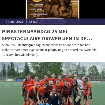
20 mei 2026, 9:42 uur
|
PINKSTERMAANDAG 25 MEI
SPECTACULAIRE DRAVERIJEN IN DE
ALKMAAR ZETURF LIVE ARENA MET HET
ALKMAAR - Maandagmiddag 25 mei vindt er op de drafbaan hét
pinksterevenement van Alkmaar plaats: negen draverijen, twee mini
SPRINTKAMPIOENSCHAP VAN
koersen, het Wilhelmus [...]
NEDERLAND