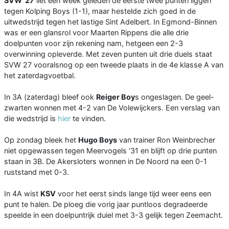
SVW '27
liet een week geleden de eerste twee punten liggen
tegen Kolping Boys (1-1), maar hestelde zich goed in de
uitwedstrijd tegen het lastige Sint Adelbert. In Egmond-Binnen
was er een glansrol voor Maarten Rippens die alle drie
doelpunten voor zijn rekening nam, hetgeen een 2-3
overwinning opleverde. Met zeven punten uit drie duels staat
SVW 27 vooralsnog op een tweede plaats in de 4e klasse A van
het zaterdagvoetbal.
In 3A (zaterdag) bleef ook
Reiger Boy
s ongeslagen. De geel-
zwarten wonnen met 4-2 van De Volewijckers. Een verslag van
die wedstrijd is
hier
te vinden.
Op zondag bleek het
Hugo Boys
van trainer Ron Weinbrecher
niet opgewassen tegen Meervogels '31 en blijft op drie punten
staan in 3B. De Akersloters wonnen in De Noord na een 0-1
ruststand met 0-3.
In 4A wist
KSV
voor het eerst sinds lange tijd weer eens een
punt te halen. De ploeg die vorig jaar puntloos degradeerde
speelde in een doelpuntrijk duiel met 3-3 gelijk tegen Zeemacht.