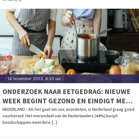
14 november 2023, 8:33 uur
|
ONDERZOEK NAAR EETGEDRAG: NIEUWE
WEEK BEGINT GEZOND EN EINDIGT MET
PIZZA OF FRITUUR
NEDERLAND - Als het gaat om ons avondeten, is Nederland graag goed
voorbereid. Het merendeel van de Nederlanders (44%) koopt
boodschappen meerdere [...]