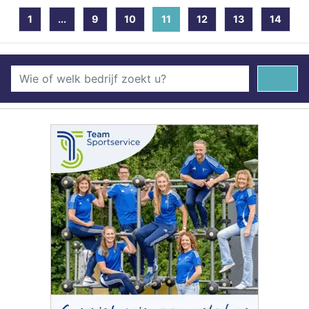
1
...
9
10
11
(current)
12
13
14