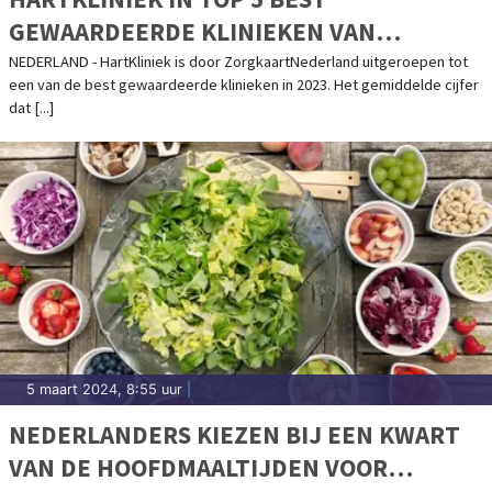
GEWAARDEERDE KLINIEKEN VAN
ZORGKAARTNEDERLAND
NEDERLAND - HartKliniek is door ZorgkaartNederland uitgeroepen tot
een van de best gewaardeerde klinieken in 2023. Het gemiddelde cijfer
dat [...]
5 maart 2024, 8:55 uur
|
NEDERLANDERS KIEZEN BIJ EEN KWART
VAN DE HOOFDMAALTIJDEN VOOR