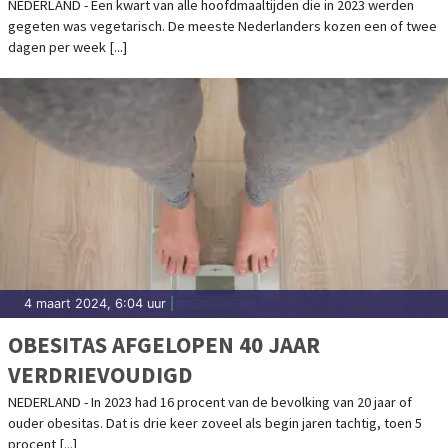
VEGETARISCH
NEDERLAND - Een kwart van alle hoofdmaaltijden die in 2023 werden
gegeten was vegetarisch. De meeste Nederlanders kozen een of twee
dagen per week [...]
4 maart 2024, 6:04 uur
|
OBESITAS AFGELOPEN 40 JAAR
VERDRIEVOUDIGD
NEDERLAND - In 2023 had 16 procent van de bevolking van 20 jaar of
ouder obesitas. Dat is drie keer zoveel als begin jaren tachtig, toen 5
procent [...]