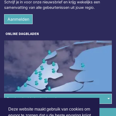
Schrijf je in voor onze nieuwsbrief en krijg wekelijks een
samenvatting van alle gebeurtenissen uit jouw regio.
Aanmelden
ONLINE DAGBLADEN
Overige dagbladen in de regio
Deze website maakt gebruik van cookies om
Algemene voorwaarden
ervoor te zorgen dat u de beste ervaring krijgt