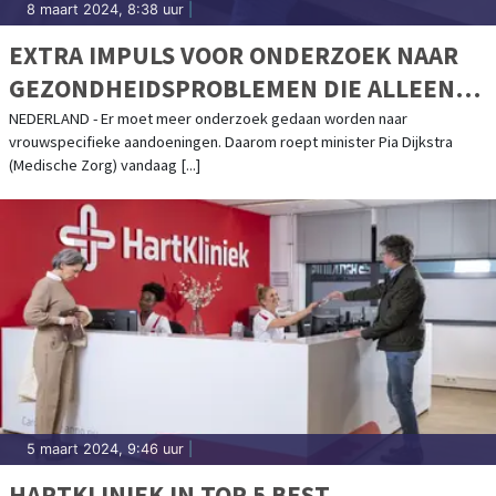
8 maart 2024, 8:38 uur
|
EXTRA IMPULS VOOR ONDERZOEK NAAR
GEZONDHEIDSPROBLEMEN DIE ALLEEN
VROUWEN HEBBEN
NEDERLAND - Er moet meer onderzoek gedaan worden naar
vrouwspecifieke aandoeningen. Daarom roept minister Pia Dijkstra
(Medische Zorg) vandaag [...]
5 maart 2024, 9:46 uur
|
HARTKLINIEK IN TOP 5 BEST