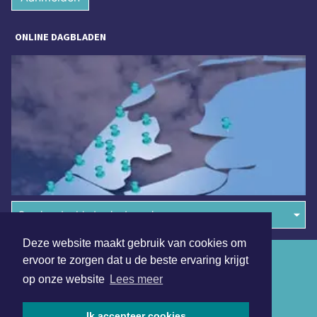
ONLINE DAGBLADEN
Overige dagbladen in de regio
Deze website maakt gebruik van cookies om
Algemene voorwaarden
ervoor te zorgen dat u de beste ervaring krijgt
op onze website
Lees meer
Disclaimer
Privacy Statement
Ik accepteer cookies