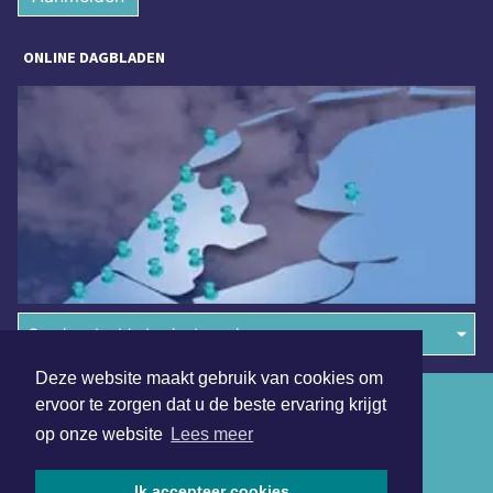
ONLINE DAGBLADEN
Overige dagbladen in de regio
Deze website maakt gebruik van cookies om
Algemene voorwaarden
ervoor te zorgen dat u de beste ervaring krijgt
op onze website
Lees meer
Disclaimer
Privacy Statement
Ik accepteer cookies